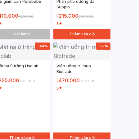
ủi giảm cân Porobabe
Phấn phủ dưỡng da
Suppin
410.000
215.000
₫
700.000
700.000
5
★
★
Hết hàng
Thêm vào giỏ
-44%
-22%
ặt nạ ủ trắng Usolab
Viên uống trị mụn
Biotrade
225.000
470.000
₫
400.000
600.000
5
★
★
Thêm vào giỏ
Thêm vào giỏ