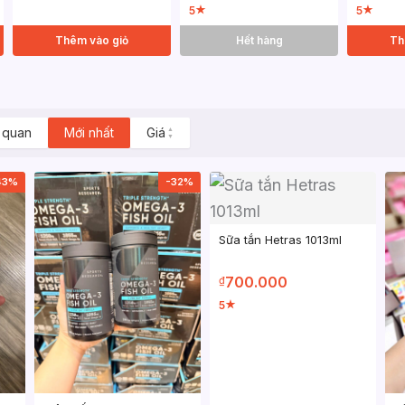
5
5
★
★
Thêm vào giỏ
Hết hàng
Th
 quan
Mới nhất
Giá
▲
▼
43%
-32%
Sữa tắn Hetras 1013ml
700.000
₫
5
★