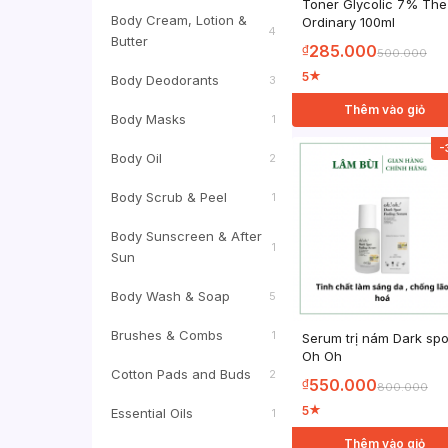
Toner Glycolic 7% The
Body Cream, Lotion &
Ordinary 100ml
4
Butter
285.000
₫
500.000
5
★
Body Deodorants
3
Thêm vào giỏ
Body Masks
1
-
Body Oil
2
Body Scrub & Peel
1
Body Sunscreen & After
1
Sun
Body Wash & Soap
5
Brushes & Combs
1
Serum trị nám Dark spo
Oh Oh
Cotton Pads and Buds
2
550.000
₫
800.000
5
★
Essential Oils
1
Thêm vào giỏ