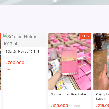
-41%
Sữa tắn Hetras 1013ml
700.000
₫
5
★
Sủi giảm cân Porobabe
Phấn ph
Suppin
410.000
215.0
₫
₫
700.000