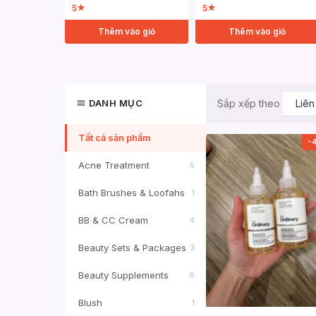
5
5
★
★
Thêm vào giỏ
Thêm vào giỏ
DANH MỤC
Liên
Sắp xếp theo
Tất cả sản phẩm
-
Acne Treatment
5
Bath Brushes & Loofahs
1
BB & CC Cream
4
Beauty Sets & Packages
3
Beauty Supplements
6
Blush
1