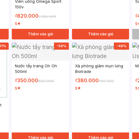
Viên uống Omega Sport
S
150v
820.000
₫
₫
1.200.000
5
5
★
Thêm vào giỏ
Thêm vào giỏ
31%
-56%
-46%
Nước tẩy trang Oh Oh
Xà phòng giảm mụn lưng
M
500ml
Biotrade
350.000
380.000
₫
₫
₫
800.000
700.000
5
5
5
★
★
t
Thêm vào giỏ
Thêm vào giỏ