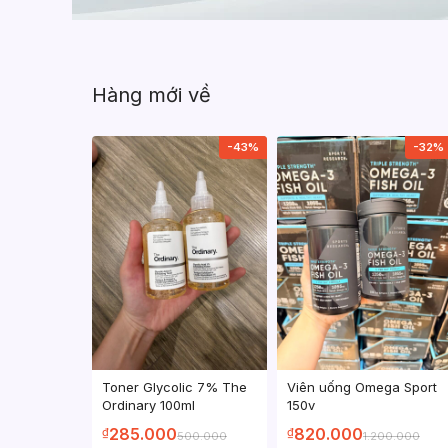
Hàng mới về
-43%
-32%
Toner Glycolic 7% The
Viên uống Omega Sport
Ordinary 100ml
150v
285.000
820.000
₫
₫
500.000
1.200.000