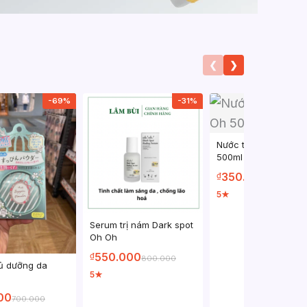
❮
❯
-69%
-31%
Nước tẩy trang Oh O
500ml
350.000
₫
800.000
5
★
Serum trị nám Dark spot
Oh Oh
550.000
₫
800.000
ủ dưỡng da
5
★
00
700.000