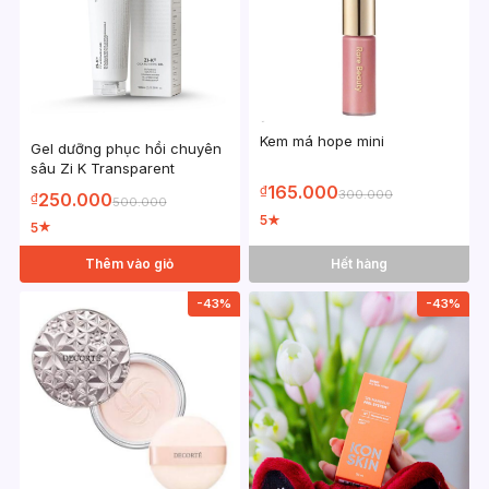
Kem má hope mini
Gel dưỡng phục hồi chuyên
sâu Zi K Transparent
165.000
₫
300.000
250.000
₫
500.000
5
★
5
★
Thêm vào giỏ
Hết hàng
-43%
-43%