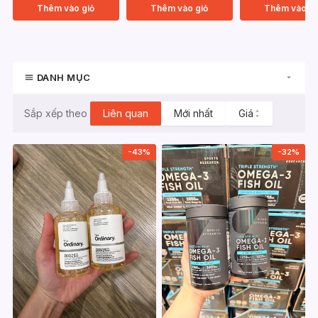
Thêm vào giỏ
Thêm vào giỏ
Thêm vào gi
DANH MỤC
Liên quan
Mới nhất
Giá
▲
Sắp xếp theo
▼
-43%
-32%