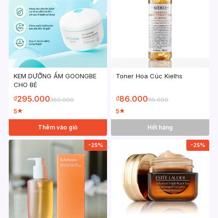
KEM DƯỠNG ẨM GOONGBE
Toner Hoa Cúc Kielhs
CHO BÉ
295.000
86.000
₫
₫
350.000
115.000
5
5
★
★
Thêm vào giỏ
Hết hàng
-25%
-25%