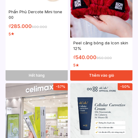
Phấn Phủ Dercote Mini tone
00
285.000
₫
500.000
5
★
Peel căng bóng da Icon skin
12%
540.000
₫
950.000
5
★
Hết hàng
Thêm vào giỏ
-57%
-50%