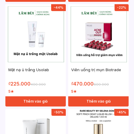
-44%
-22%
Mặt nạ ủ trắng Usolab
Viên uống trị mụn Biotrade
225.000
470.000
₫
₫
400.000
600.000
5
5
★
★
Thêm vào giỏ
Thêm vào giỏ
-50%
-45%