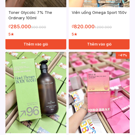
Toner Glycolic 7% The
Viên uống Omega Sport 150v
Ordinary 100ml
285.000
820.000
₫
₫
500.000
1.200.000
5
5
★
★
Thêm vào giỏ
Thêm vào giỏ
-41%