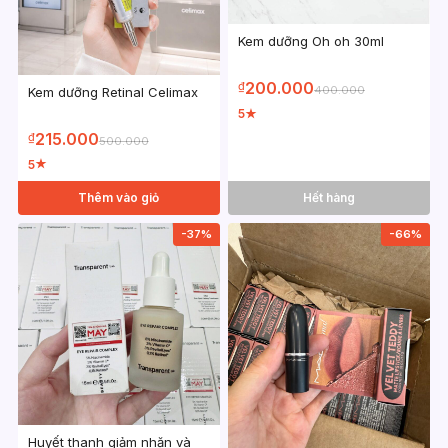
Kem dưỡng Oh oh 30ml
200.000
₫
400.000
Kem dưỡng Retinal Celimax
5
★
215.000
₫
500.000
5
★
Thêm vào giỏ
Hết hàng
-37%
-66%
Huyết thanh giảm nhăn và