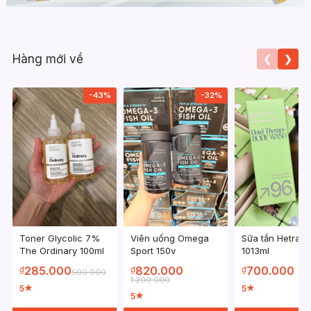
Hàng mới về
❮
❯
-43%
-32%
Toner Glycolic 7%
Viên uống Omega
Sữa tắn Hetras
The Ordinary 100ml
Sport 150v
1013ml
285.000
820.000
700.000
₫
₫
₫
500.000
1.200.000
5
5
★
★
5
★