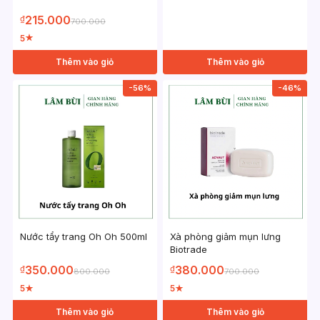
215.000
₫
700.000
5
★
Thêm vào giỏ
Thêm vào giỏ
-56%
-46%
Nước tẩy trang Oh Oh 500ml
Xà phòng giảm mụn lưng
Biotrade
350.000
380.000
₫
₫
800.000
700.000
5
5
★
★
Thêm vào giỏ
Thêm vào giỏ