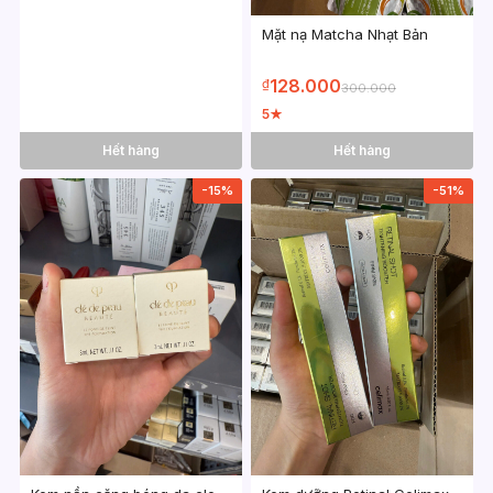
Mặt nạ Matcha Nhạt Bản
128.000
₫
300.000
5
★
Hết hàng
Hết hàng
-15%
-51%