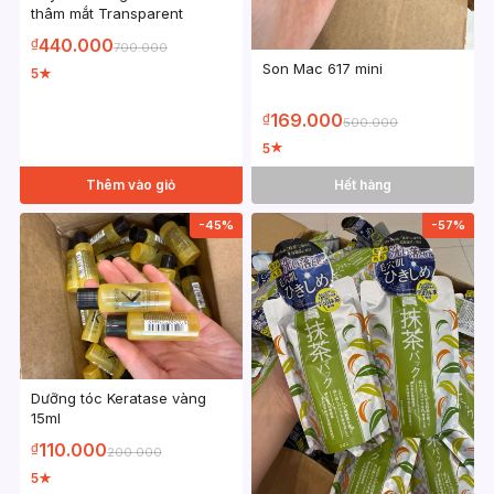
thâm mắt Transparent
440.000
₫
700.000
Son Mac 617 mini
5
★
169.000
₫
500.000
5
★
Thêm vào giỏ
Hết hàng
-45%
-57%
Dưỡng tóc Keratase vàng
15ml
110.000
₫
200.000
5
★