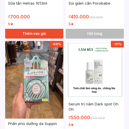
Sữa tắn Hetras 1013ml
Sủi giảm cân Porobabe
700.000
410.000
₫
₫
700.000
5
5
★
★
Thêm vào giỏ
Hết hàng
-69%
-31%
Serum trị nám Dark spot Oh
Oh
550.000
₫
800.000
Phấn phủ dưỡng da Suppin
5
★