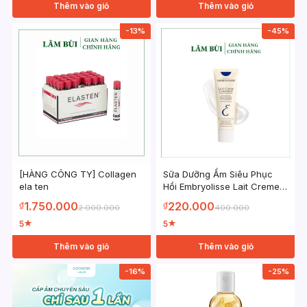
Thêm vào giỏ
Thêm vào giỏ
-13%
-45%
[HÀNG CÔNG TY] Collagen
Sữa Dưỡng Ẩm Siêu Phục
ela ten
Hồi Embryolisse Lait Creme
Concentre 30ml – 75ml
1.750.000
220.000
₫
₫
2.000.000
400.000
5
5
★
★
Thêm vào giỏ
Thêm vào giỏ
-16%
-25%