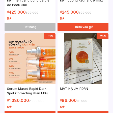
Kem nền căng bóng da cle
Kem dưỡng Retinal Celimax
de Peau 3ml
425.000
245.000
₫
₫
500.000
500.000
5
5
★
★
Hết hàng
Thêm vào giỏ
-31%
-25%
Serum Murad Rapid Dark
MẶT NẠ JM PDRN
Spot Correcting (Bản Mới)
,Tinh chất dưỡng sáng, giảm
1.380.000
86.000
₫
₫
2.000.000
115.000
nám, làm mới bề mặt da
30ml
5
5
★
★