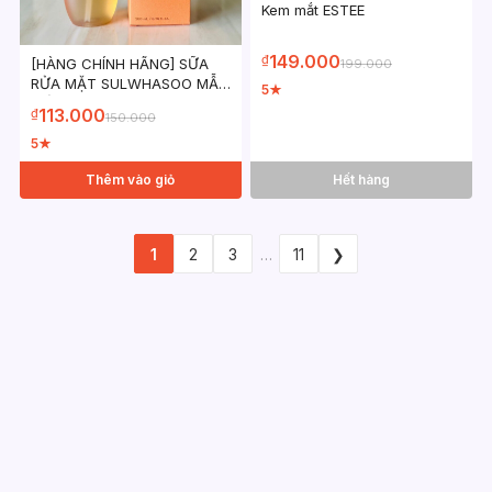
Kem mắt ESTEE
149.000
₫
[HÀNG CHÍNH HÃNG] SỮA
199.000
RỬA MẶT SULWHASOO MẪU
5
★
MỚI
113.000
₫
150.000
5
★
Thêm vào giỏ
Hết hàng
1
2
3
…
11
❯