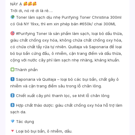
NÀY Ạ
Trời ơi, nó rẻ ơi là rẻ….
Toner làm sạch dịu nhẹ Purifying Toner Christina 300ml
có Giá NY 19xx, thì em xin phép bán #650k/ chai 300ML
#Purifying Toner là sản phẩm làm sạch, loại bỏ dầu thừa,
giàu chất chống oxy hóa, không chứa chất chống oxy hóa,
có chứa chất tẩy rửa tự nhiên. Quillaja và Saponaria để loại
bỏ bụi bẩn cứng đầu, ô nhiễm, cặn trang điểm và dầu thừa,
cộng với nước cây phỉ làm sạch nhẹ nhàng, kháng khuẩn.
Thành phần
Saponaria và Quillaja – loại bỏ các bụi bẩn, chất gây ô
nhiễm và cặn trang điểm sâu trong lỗ chân lông.
Chiết xuất cây phỉ: thanh lọc, se khít lỗ chân lông
Hợp chất thảo dược: giàu chất chống oxy hóa hỗ trợ làm
sạch da.
Tác dụng
Loại bỏ bụi bẩn, ô nhiễm, dầu.