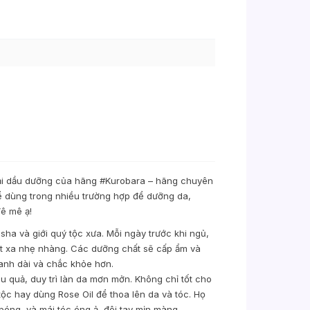
oại dầu dưỡng của hãng #Kurobara – hãng chuyên
ể dùng trong nhiều trường hợp để dưỡng da,
đê mê ạ!
sha và giới quý tộc xưa. Mỗi ngày trước khi ngủ,
át xa nhẹ nhàng. Các dưỡng chất sẽ cấp ẩm và
anh dài và chắc khỏe hơn.
u quả, duy trì làn da mơn mởn. Không chỉ tốt cho
ộc hay dùng Rose Oil để thoa lên da và tóc. Họ
 bóng, và mái tóc óng ả, đôi tay mịn màng