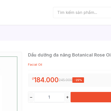
Dầu dưỡng đa năng Botanical Rose Oi
Facial Oil
184.000
₫
245.000
-25%
−
+