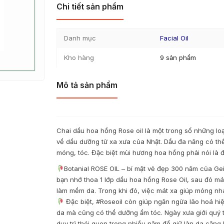
Chi tiết sản phẩm
Danh mục
Facial Oil
Kho hàng
9 sản phẩm
Mô tả sản phẩm
Chai dầu hoa hồng Rose oil là một trong số những l
về dầu dưỡng từ xa xưa của Nhật. Dầu đa năng có th
móng, tóc. Đặc biệt mùi hương hoa hồng phải nói là 
Botanial ROSE OIL – bí mật vẻ đẹp 300 năm của Gei
bạn nhớ thoa 1 lớp dầu hoa hồng Rose Oil, sau đó m
làm mềm da. Trong khi đó, việc mát xa giúp móng nh
Đặc biệt, #Roseoil còn giúp ngăn ngừa lão hoá hiệ
da mà cũng có thể dưỡng ẩm tóc. Ngày xưa giới quý t
duy trì thói quen trong nhiều năm để giữ làn da căng