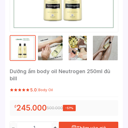
Dưỡng ẩm body oil Neutrogen 250ml đủ
bill
5.0
|
Body Oil
245.000
₫
500.000
-51%
−
+
Thêm vào giỏ