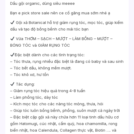
Dầu gội organic, dùng siêu meeee
Bạn e pick store sale nên ce cố găng mua sớm nhé ạ
Gội xả Botanical hỗ trợ giảm rụng tóc, mọc tóc, giúp kiềm
dầu và tạo độ bồng bềnh cho mái tóc bạn
Vừa THƠM – SẠCH – MƯỢT – LÀM BỒNG – MƯỢT –
BÓNG TÓC và GIẢM RỤNG TÓC
Đặc biệt dành cho các tình trạng tóc:
– Tóc thưa, rụng nhiều đặc biệt là đang có baby và sau sinh
– Tóc bết dầu, không mềm mượt.
– Tóc khô xơ, hư tổn
Tác dụng:
– Giảm rụng tóc hiệu quả trong 4-8 tuần
– Làm phồng tóc, dày tóc
– Kích mọc tóc cho các nàng tóc mỏng, thưa, hói
– Giúp tóc luôn bồng bềnh, phồng, suôn mượt cả ngày trời
– Đặc biệt cặp gội xả này chứa hơn 11 loại tinh dầu hữu cơ
gồm Hatomugi, cúc nhật, cẩm quỳ, hoa chamomilla, rong
biển nhật, hoa Calendula, Collagen thực vật, Biotin …. và