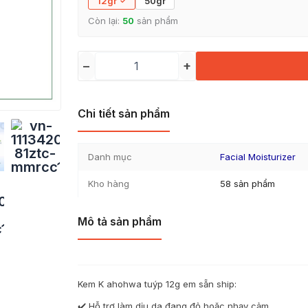
12gr
50gr
Còn lại:
50
sản phẩm
−
+
Chi tiết sản phẩm
Danh mục
Facial Moisturizer
Kho hàng
58 sản phẩm
Mô tả sản phẩm
Kem K ahohwa tuýp 12g em sẵn ship:
✔️ Hỗ trợ làm dịu da đang đỏ hoặc nhạy cảm