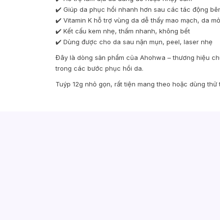
✔️ Giúp da phục hồi nhanh hơn sau các tác động bê
✔️ Vitamin K hỗ trợ vùng da dễ thấy mao mạch, da m
✔️ Kết cấu kem nhẹ, thấm nhanh, không bết
✔️ Dùng được cho da sau nặn mụn, peel, laser nhẹ
Đây là dòng sản phẩm của Ahohwa – thương hiệu ch
trong các bước phục hồi da.
Tuýp 12g nhỏ gọn, rất tiện mang theo hoặc dùng thử t