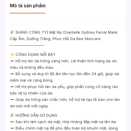
Mô tả sản phẩm
[HÀNG CÔNG TY] Mặt Nạ Chantelle Sydney Facial Mask
Cấp Ẩm, Dưỡng Trắng, Phục Hồi Da Bee Skincare
—————————
CÔNG DỤNG NỔI BẬT
Hỗ trợ làn da trông sáng hơn, cải thiện tình trạng da xỉn
màu và không đều màu.
Bổ sung và duy trì độ ẩm liên tục lên đến 24 giờ, giúp da
mềm mại và căng bóng.
Hỗ trợ phục hồi làn da yếu, góp phần củng cố hàng rào
bảo vệ tự nhiên của da.
Giúp da trông săn chắc hơn, hỗ trợ tái tạo tế bào cho làn
da tươi mới mỗi ngày.
HƯỚNG DẪN SỬ DỤNG
Sau khi làm sạch da mặt, nhẹ nhàng đắp mặt nạ lên da.
Điều chỉnh mặt nạ để phủ đều toàn bộ khuôn mặt, dùng