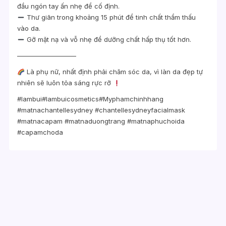
đầu ngón tay ấn nhẹ để cố định.
Thư giãn trong khoảng 15 phút để tinh chất thẩm thấu
vào da.
Gỡ mặt nạ và vỗ nhẹ để dưỡng chất hấp thụ tốt hơn.
—————————
Là phụ nữ, nhất định phải chăm sóc da, vì làn da đẹp tự
nhiên sẽ luôn tỏa sáng rực rỡ
#lambui#lambuicosmetics#Myphamchinhhang
#matnachantellesydney #chantellesydneyfacialmask
#matnacapam #matnaduongtrang #matnaphuchoida
#capamchoda