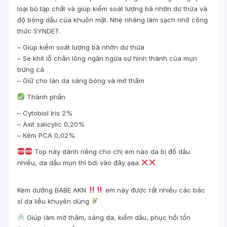
loại bỏ tạp chất và giúp kiểm soát lượng bã nhờn dư thừa và
độ bóng dầu của khuôn mặt. Nhẹ nhàng làm sạch nhờ công
thức SYNDET.
– Giúp kiểm soát lượng bã nhờn dư thừa
– Se khít lỗ chân lông ngăn ngừa sự hình thành của mụn
trứng cá
– Giữ cho làn da sáng bóng và mờ thâm
Thành phần
– Cytobiol Iris 2%
– Axit salicylic 0,20%
– Kẽm PCA 0,02%
Top này dành riêng cho chị em nào da bị đổ dầu
nhiều, da dầu mụn thì bơi vào đây ạaa
Kem dưỡng BABE AKN
em này được rất nhiều các bác
sĩ da liễu khuyên dùng
Giúp làm mờ thâm, sáng da, kiềm dầu, phục hồi tổn