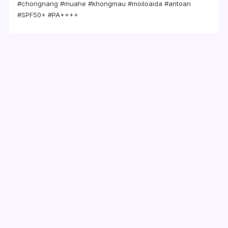
#chongnang #muahe #khongmau #moiloaida #antoan
#SPF50+ #PA++++