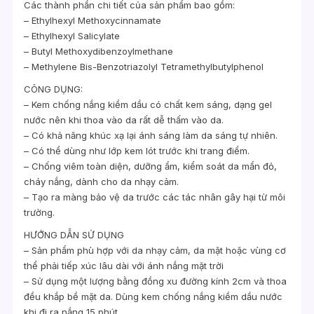
Các thành phần chi tiết của sản phẩm bao gồm:
– Ethylhexyl Methoxycinnamate
– Ethylhexyl Salicylate
– Butyl Methoxydibenzoylmethane
– Methylene Bis-Benzotriazolyl Tetramethylbutylphenol
CÔNG DỤNG:
– Kem chống nắng kiềm dầu có chất kem sáng, dạng gel
nước nên khi thoa vào da rất dễ thấm vào da.
– Có khả năng khúc xạ lại ánh sáng làm da sáng tự nhiên.
– Có thể dùng như lớp kem lót trước khi trang điểm.
– Chống viêm toàn diện, dưỡng ẩm, kiểm soát da mẩn đỏ,
cháy nắng, dành cho da nhạy cảm.
– Tạo ra màng bảo vệ da trước các tác nhân gây hại từ môi
trường.
HƯỚNG DẪN SỬ DỤNG
– Sản phẩm phù hợp với da nhạy cảm, da mặt hoặc vùng cơ
thể phải tiếp xúc lâu dài với ánh nắng mặt trời
– Sử dụng một lượng bằng đồng xu đường kính 2cm và thoa
đều khắp bề mặt da. Dùng kem chống nắng kiềm dầu nước
khi đi ra nắng 15 phút.