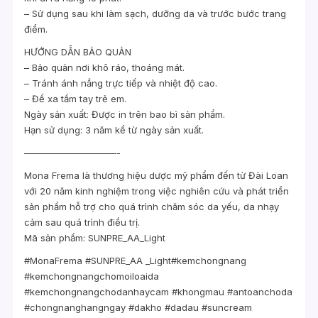
– Sử dụng sau khi làm sạch, dưỡng da và trước bước trang
điểm.
HƯỚNG DẪN BẢO QUẢN
– Bảo quản nơi khô ráo, thoáng mát.
– Tránh ánh nắng trực tiếp và nhiệt độ cao.
– Để xa tầm tay trẻ em.
Ngày sản xuất: Được in trên bao bì sản phẩm.
Hạn sử dụng: 3 năm kể từ ngày sản xuất.
——————————-
Mona Frema là thương hiệu dược mỹ phẩm đến từ Đài Loan
với 20 năm kinh nghiệm trong việc nghiên cứu và phát triển
sản phẩm hỗ trợ cho quá trình chăm sóc da yếu, da nhạy
cảm sau quá trình điều trị.
Mã sản phẩm: SUNPRE_AA_Light
#MonaFrema #SUNPRE_AA _Light#kemchongnang
#kemchongnangchomoiloaida
#kemchongnangchodanhaycam #khongmau #antoanchoda
#chongnanghangngay #dakho #dadau #suncream