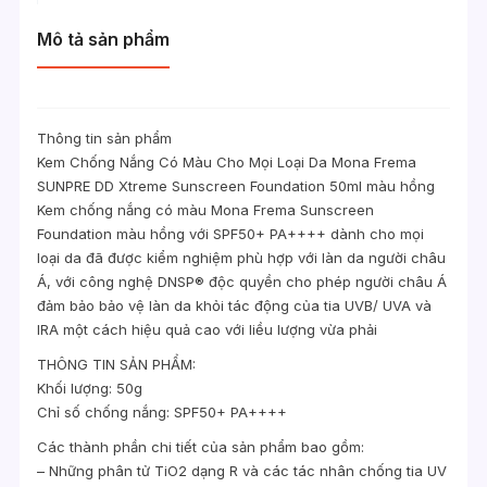
Mô tả sản phẩm
Thông tin sản phẩm
Kem Chống Nắng Có Màu Cho Mọi Loại Da Mona Frema
SUNPRE DD Xtreme Sunscreen Foundation 50ml màu hồng
Kem chống nắng có màu Mona Frema Sunscreen
Foundation màu hồng với SPF50+ PA++++ dành cho mọi
loại da đã được kiểm nghiệm phù hợp với làn da người châu
Á, với công nghệ DNSP® độc quyền cho phép người châu Á
đảm bảo bảo vệ làn da khỏi tác động của tia UVB/ UVA và
IRA một cách hiệu quả cao với liều lượng vừa phải
THÔNG TIN SẢN PHẨM:
Khối lượng: 50g
Chỉ số chống nắng: SPF50+ PA++++
Các thành phần chi tiết của sản phẩm bao gồm:
– Những phân tử TiO2 dạng R và các tác nhân chống tia UV