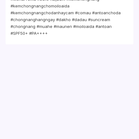
#kemchongnangchomoiloaida
#kemchongnangchodanhaycam #comau #antoanchoda
#chongnanghangngay #dakho #dadau #suncream
#chongnang #muahe #maunen #moiloaida #antoan
#SPF50+ #PA++++