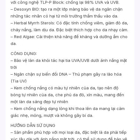
với công nghệ TLP-P Block: chống lại 98% UVA và UVB.
– Desoxyn BIO: tạo ra một lớp màng bảo vệ da ngăn chặn
những tác nhân có hại từ môi trường thẩm thấu vào da.
– Herbal Myrrh Sterols: Có đặc tính chống viêm, giảm đỏ da,
cháy nắng, làm dịu da. Đặc biệt thích hợp cho da nhạy cảm.
– Red Algae: Cải thiện khả năng đề kháng và dưỡng ẩm cho
da.
CÔNG DỤNG:
– Bảo vệ làn da khỏi tác hại tia UVA/UVB dưới ánh nắng mặt
trời
– Ngăn chặn sự biến đổi DNA – Thủ phạm gây ra lão hóa
(Tia UV)
– Kem chống nắng có màu tự nhiên của da, tạo nên độ
bóng tự nhiên của da, che phủ da đỏ, xỉn màu, mang đến
một làn da sáng đẹp tự nhiên
– Kem chống nắng dạng lỏng khi thoa lên da mang lại cảm
giác nhẹ, mỏng, mượt và không gây bí da.
HƯỚNG DẪN SỬ DỤNG
– Sản phẩm phù hợp với mọi loại da, đặc biệt là da phải tiếp
xúc lâu dài với ánh nắng mặt trời, có thể sử dụng để bảo vệ