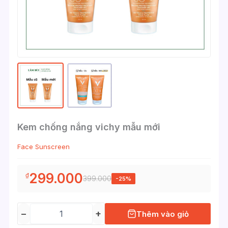
Kem chống nắng vichy mẫu mới
Face Sunscreen
299.000
₫
399.000
-25%
−
+
Thêm vào giỏ