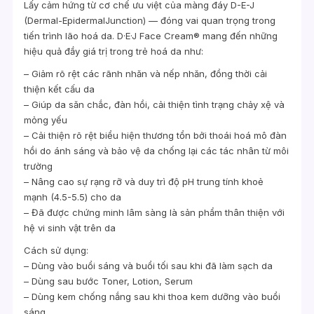
Lấy cảm hứng từ cơ chế ưu việt của màng đáy D-E-J
(Dermal-EpidermalJunction) — đóng vai quan trọng trong
tiến trình lão hoá da. D·E·J Face Cream® mang đến những
hiệu quả đầy giá trị trong trẻ hoá da như:
– Giảm rõ rệt các rãnh nhăn và nếp nhăn, đồng thời cải
thiện kết cấu da
– Giúp da săn chắc, đàn hồi, cải thiện tình trạng chảy xệ và
mỏng yếu
– Cải thiện rõ rệt biểu hiện thương tổn bởi thoái hoá mô đàn
hồi do ánh sáng và bảo vệ da chống lại các tác nhân từ môi
trường
– Nâng cao sự rạng rỡ và duy trì độ pH trung tính khoẻ
mạnh (4.5-5.5) cho da
– Đã được chứng minh lâm sàng là sản phẩm thân thiện với
hệ vi sinh vật trên da
Cách sử dụng:
– Dùng vào buổi sáng và buổi tối sau khi đã làm sạch da
– Dùng sau bước Toner, Lotion, Serum
– Dùng kem chống nắng sau khi thoa kem dưỡng vào buổi
sáng