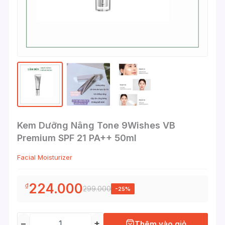
Kem Dưỡng Nâng Tone 9Wishes VB
Premium SPF 21 PA++ 50ml
Facial Moisturizer
224.000
₫
299.000
-25%
−
+
Thêm vào giỏ