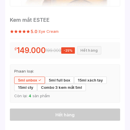
Kem mắt ESTEE
5.0
|
Eye Cream
149.000
₫
199.000
Hết hàng
-25%
Phaan loại:
5ml unbox
5ml full box
15ml xách tay
15ml cty
Combo 3 kem mắt 5ml
Còn lại:
4
sản phẩm
Hết hàng