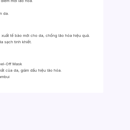
 điểm mới lão hóa.
n da.
 xuất tế bào mới cho da, chống lão hóa hiệu quả.
a sạch tinh khiết.
el-Off Mask
chất của da, giảm dấu hiệu lão hóa.
ambui