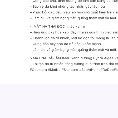
– Cung cấp chất dinh dưỡng để làm cân bằng da thời
– Bảo vệ da khỏi những tác nhân gây lão hóa.
– Phục hồi các dấu hiệu lão hóa mới xuất hiện trên là
– Làm dịu và giảm bọng mắt, quầng thâm mắt và môi.
4. MẶT NẠ THẢI ĐỘC (màu xanh)
– Hiệu ứng oxy hóa kép: đẩy nhanh quá trình trao sản
– Thanh lọc da tự nhiên, loại bỏ độc tố, mang lại làn d
– Cung cấp oxy cho da hô hấp, khỏe mạnh.
– Làm dịu và giảm bọng mắt, quầng thâm mắt và môi.
5 MẶT NẠ CẤP ẨM (Màu xanh dương) Hydra Algae Pe
– Tái tạo da tự nhiên, tăng cường quá trình trao đổi 
#Casmara #MatNa #Skincare #SpaAtHome#DaDep#l