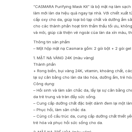
“CASMARA Purifying Mask Kit” là bộ mặt nạ làm sạch 
làm mới làn da hiệu quả ngay tại nhà. Với chiết xuất
cấp oxy cho da, giúp loại bỏ tạp chất và dưỡng ẩm 
cho các thành phần hoạt tính thẩm thấu tối ưu, khô
và môi, giúp cải thiện vẻ ngoài của làn da xỉn màu, 
Thông tin sản phẩm
– Một hộp mặt nạ Casmara gồm: 2 gói bột + 2 gói ge
1. MẶT NẠ VÀNG 24K (màu vàng)
Thành phần
+ Rong biển, bụi vàng 24K, vitamin, khoáng chất, các
lại sự cân bằng cho làn da lão hóa, dưỡng ẩm, trẻ hó
Công dụng:
– Hồi sinh và làm săn chắc da, lấy lại sự cân bằng cho
da trẻ trung và tràn đầy sức sống.
– Cung cấp dưỡng chất đặc biệt dành đem lại một là
– Phục hồi, làm săn chắc da.
– Củng cố cấu trúc da, cung cấp dưỡng chất thiết yế
trẻ hóa và phục hồi sức sống cho da.
2. MẶT NẠ TRẺ HÓA (màu xám)