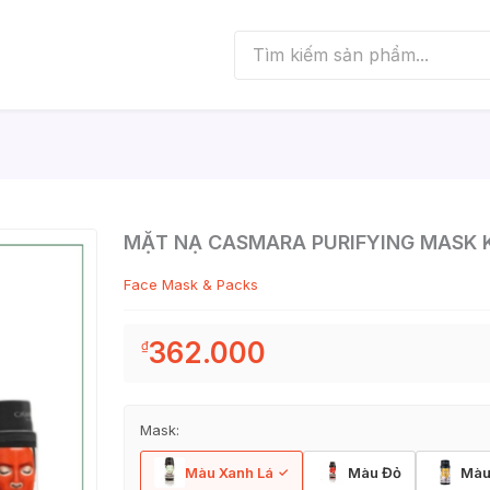
MẶT NẠ CASMARA PURIFYING MASK K
Face Mask & Packs
362.000
₫
Mask:
Màu Xanh Lá
Màu Đỏ
Màu