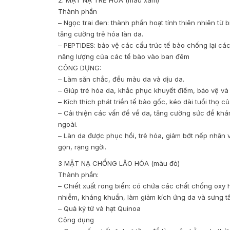
Thành phần
– Ngọc trai đen: thành phần hoạt tính thiên nhiên từ b
tăng cường trẻ hóa làn da.
– PEPTIDES: bảo vệ các cấu trúc tế bào chống lại các
năng lượng của các tế bào vào ban đêm
CÔNG DỤNG:
– Làm săn chắc, đều màu da và dịu da.
– Giúp trẻ hóa da, khắc phục khuyết điểm, bảo vệ v
– Kích thích phát triển tế bào gốc, kéo dài tuổi thọ c
– Cải thiện các vấn đề về da, tăng cường sức đề kh
ngoài.
– Làn da được phục hồi, trẻ hóa, giảm bớt nếp nhăn 
gọn, rạng ngời.
3 MẶT NẠ CHỐNG LÃO HÓA (màu đỏ)
Thành phần:
– Chiết xuất rong biển: có chứa các chất chống oxy
nhiễm, kháng khuẩn, làm giảm kích ứng da và sưng tấ
– Quả kỷ tử và hạt Quinoa
Công dụng