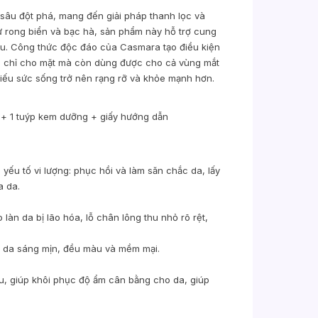
sâu đột phá, mang đến giải pháp thanh lọc và
 từ rong biển và bạc hà, sản phẩm này hỗ trợ cung
sâu. Công thức độc đáo của Casmara tạo điều kiện
ng chỉ cho mặt mà còn dùng được cho cả vùng mắt
thiếu sức sống trở nên rạng rỡ và khỏe mạnh hơn.
l + 1 tuýp kem dưỡng + giấy hướng dẫn
 yếu tố vi lượng: phục hồi và làm săn chắc da, lấy
a da.
 làn da bị lão hóa, lỗ chân lông thu nhỏ rõ rệt,
n da sáng mịn, đều màu và mềm mại.
u, giúp khôi phục độ ẩm cân bằng cho da, giúp