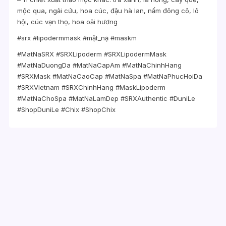
mộc qua, ngải cứu, hoa cúc, đậu hà lan, nấm đông cô, lô
hội, cúc vạn thọ, hoa oải hương
#srx #lipodermmask #mặt_nạ #maskm
#MatNaSRX #SRXLipoderm #SRXLipodermMask
#MatNaDuongDa #MatNaCapAm #MatNaChinhHang
#SRXMask #MatNaCaoCap #MatNaSpa #MatNaPhucHoiDa
#SRXVietnam #SRXChinhHang #MaskLipoderm
#MatNaChoSpa #MatNaLamDep #SRXAuthentic #DuniLe
#ShopDuniLe #Chix #ShopChix