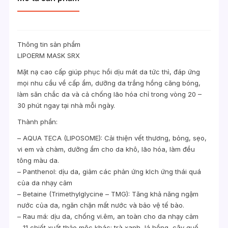
Thông tin sản phẩm
LIPOERM MASK SRX
Mặt nạ cao cấp giúp phục hồi dịu mát da tức thì, đáp ứng
mọi nhu cầu về cấp ẩm, dưỡng da trắng hồng căng bóng,
làm săn chắc da và cả chống lão hóa chỉ trong vòng 20 –
30 phút ngay tại nhà mỗi ngày.
Thành phần:
– AQUA TECA (LIPOSOME): Cải thiện vết thương, bỏng, sẹo,
vi em và chàm, dưỡng ẩm cho da khô, lão hóa, làm đều
tông màu da.
– Panthenol: dịu da, giảm các phản ứng klch ứng thái quá
của da nhạy cảm
– Betaine (Trimethylglycine – TMG): Tăng khả năng ngậm
nước của da, ngăn chặn mất nước và bảo vệ tế bào.
– Rau má: dịu da, chống vi.êm, an toàn cho da nhạy cảm
– 11 chiết xuất thảo mộc khác: trà xanh, lá hồng, cây quế,