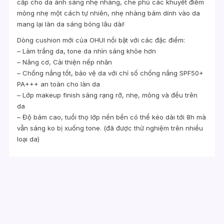
cấp cho da ánh sáng nhẹ nhàng, che phủ các khuyết điểm
mỏng nhẹ một cách tự nhiên, nhẹ nhàng bám dính vào da
mang lại làn da sáng bóng lâu dài!
Dòng cushion mới của OHUI nổi bật với các đặc điểm:
– Làm trắng da, tone da nhìn sáng khỏe hơn
– Nâng cơ, Cải thiện nếp nhăn
– Chống nắng tốt, bảo vệ da với chỉ số chống nắng SPF50+
PA+++ an toàn cho làn da
– Lớp makeup finish sáng rạng rỡ, nhẹ, mỏng và đều trên
da
– Độ bám cao, tuổi thọ lớp nền bền có thể kéo dài tới 8h mà
vẫn sáng ko bị xuống tone. (đã được thử nghiệm trên nhiều
loại da)