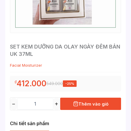
SET KEM DƯỠNG DA OLAY NGÀY ĐÊM BẢN
UK 37ML
Facial Moisturizer
412.000
₫
549.000
-25%
−
+
Thêm vào giỏ
Chi tiết sản phẩm