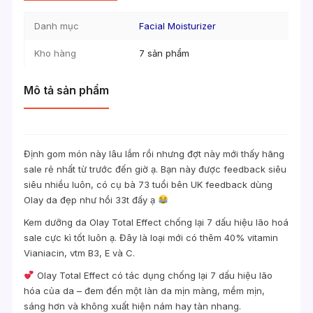
Danh mục
Facial Moisturizer
Kho hàng
7 sản phẩm
Mô tả sản phẩm
Định gom món này lâu lắm rồi nhưng đợt này mới thấy hãng
sale rẻ nhất từ trước đến giờ ạ. Bạn này được feedback siêu
siêu nhiều luôn, có cụ bà 73 tuổi bên UK feedback dùng
Olay da đẹp như hồi 33t đấy ạ
Kem dưỡng da Olay Total Effect chống lại 7 dấu hiệu lão hoá
sale cực kì tốt luôn ạ. Đây là loại mới có thêm 40% vitamin
Vianiacin, vtm B3, E và C.
Olay Total Effect có tác dụng chống lại 7 dấu hiệu lão
hóa của da – đem đến một làn da mịn màng, mềm mịn,
sáng hơn và không xuất hiện nám hay tàn nhang.