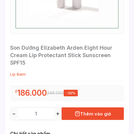
Son Dưỡng Elizabeth Arden Eight Hour
Cream Lip Protectant Stick Sunscreen
SPF15
Lip Balm
186.000
₫
248.000
-25%
−
+
Thêm vào giỏ
Chi tiết sản phẩm