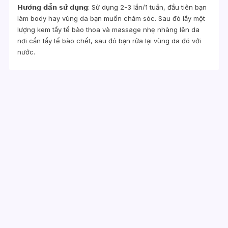
𝗛𝘂̛𝗼̛́𝗻𝗴 𝗱𝗮̂̃𝗻 𝘀𝘂̛̉ 𝗱𝘂̣𝗻𝗴: Sử dụng 2-3 lần/1 tuần, đầu tiên bạn
làm body hay vùng da bạn muốn chăm sóc. Sau đó lấy một
lượng kem tẩy tế bào thoa và massage nhẹ nhàng lên da
nơi cần tẩy tế bào chết, sau đó bạn rửa lại vùng da đó với
nước.