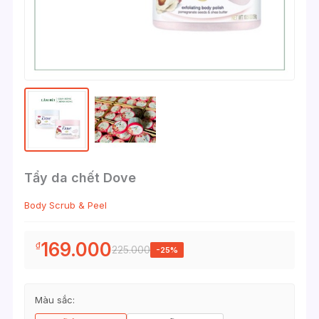
Tẩy da chết Dove
Body Scrub & Peel
169.000
₫
225.000
-25%
Màu sắc: