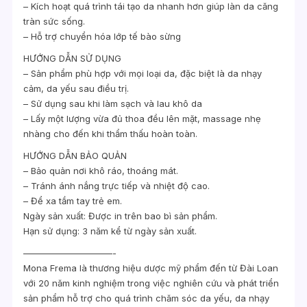
– Kích hoạt quá trình tái tạo da nhanh hơn giúp làn da căng
tràn sức sống.
– Hỗ trợ chuyển hóa lớp tế bào sừng
HƯỚNG DẪN SỬ DỤNG
– Sản phẩm phù hợp với mọi loại da, đặc biệt là da nhạy
cảm, da yếu sau điều trị.
– Sử dụng sau khi làm sạch và lau khô da
– Lấy một lượng vừa đủ thoa đều lên mặt, massage nhẹ
nhàng cho đến khi thẩm thấu hoàn toàn.
HƯỚNG DẪN BẢO QUẢN
– Bảo quản nơi khô ráo, thoáng mát.
– Tránh ánh nắng trực tiếp và nhiệt độ cao.
– Để xa tầm tay trẻ em.
Ngày sản xuất: Được in trên bao bì sản phẩm.
Hạn sử dụng: 3 năm kể từ ngày sản xuất.
——————————-
Mona Frema là thương hiệu dược mỹ phẩm đến từ Đài Loan
với 20 năm kinh nghiệm trong việc nghiên cứu và phát triển
sản phẩm hỗ trợ cho quá trình chăm sóc da yếu, da nhạy