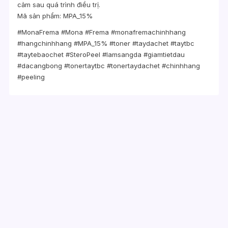
cảm sau quá trình điều trị.
Mã sản phẩm: MPA_15%
#MonaFrema #Mona #Frema #monafremachinhhang
#hangchinhhang #MPA_15% #toner #taydachet #taytbc
#taytebaochet #SteroPeel #lamsangda #giamtietdau
#dacangbong #tonertaytbc #tonertaydachet #chinhhang
#peeling