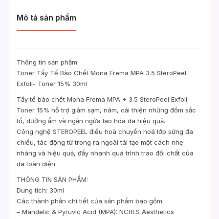
Mô tả sản phẩm
Thông tin sản phẩm
Toner Tấy Tế Bào Chết Mona Frema MPA 3.5 SteroPeel
Exfoli- Toner 15% 30ml
Tẩy tế bào chết Mona Frema MPA + 3.5 SteroPeel Exfoli-
Toner 15% hỗ trợ giảm sạm, nám, cải thiện những đốm sắc
tố, dưỡng ẩm và ngăn ngừa lão hóa da hiệu quả.
Công nghệ STEROPEEL điều hoà chuyển hoá lớp sừng đa
chiều, tác động từ trong ra ngoài tái tạo một cách nhẹ
nhàng và hiệu quả, đẩy nhanh quá trình trao đổi chất của
da toàn diện.
THÔNG TIN SẢN PHẨM:
Dung tích: 30ml
Các thành phần chi tiết của sản phẩm bao gồm:
– Mandelic & Pyruvic Acid (MPA): NCRES Aesthetics