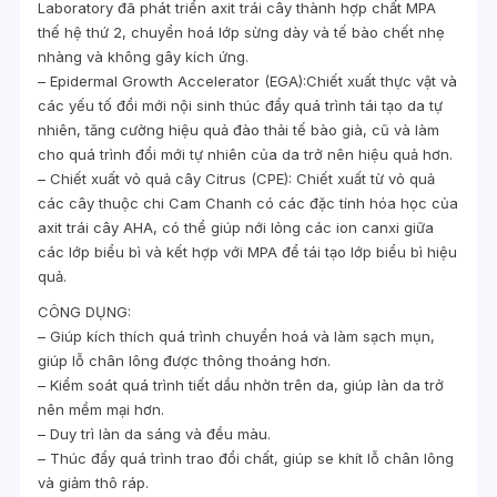
Laboratory đã phát triển axit trái cây thành hợp chất MPA
thế hệ thứ 2, chuyển hoá lớp sừng dày và tế bào chết nhẹ
nhàng và không gây kích ứng.
– Epidermal Growth Accelerator (EGA):Chiết xuất thực vật và
các yếu tố đổi mới nội sinh thúc đẩy quá trình tái tạo da tự
nhiên, tăng cường hiệu quả đào thải tế bào già, cũ và làm
cho quá trình đổi mới tự nhiên của da trở nên hiệu quả hơn.
– Chiết xuất vỏ quả cây Citrus (CPE): Chiết xuất từ vỏ quả
các cây thuộc chi Cam Chanh có các đặc tính hóa học của
axit trái cây AHA, có thể giúp nới lỏng các ion canxi giữa
các lớp biểu bì và kết hợp với MPA để tái tạo lớp biểu bì hiệu
quả.
CÔNG DỤNG:
– Giúp kích thích quá trình chuyển hoá và làm sạch mụn,
giúp lỗ chân lông được thông thoáng hơn.
– Kiểm soát quá trình tiết dầu nhờn trên da, giúp làn da trở
nên mềm mại hơn.
– Duy trì làn da sáng và đều màu.
– Thúc đẩy quá trình trao đổi chất, giúp se khít lỗ chân lông
và giảm thô ráp.