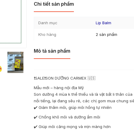
Chi tiết sản phẩm
Danh mục
Lip Balm
Kho hàng
2 sản phẩm
Mô tả sản phẩm
❗️SALE❗️SON DƯỠNG CARMEX 🇺🇸
Mẫu mới – hàng nội địa Mỹ
Son dưỡng 4 mùa k thể thiếu và là vật bất li thân củ
nổi tiếng, lại đang sêu rẻ, các chị gom mua chung si
✔️ Giảm thâm môi, giúp môi hồng tự nhiên
✔️ Chống khô môi và dưỡng ẩm môi
✔️ Giúp môi căng mọng và mịn màng hơn