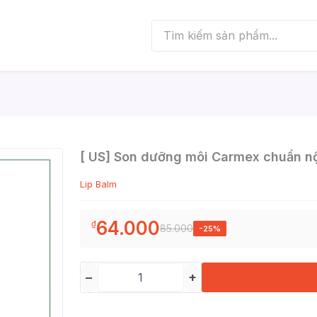
[ US] Son dưỡng môi Carmex chuẩn nộ
Lip Balm
64.000
₫
85.000
-25%
−
+