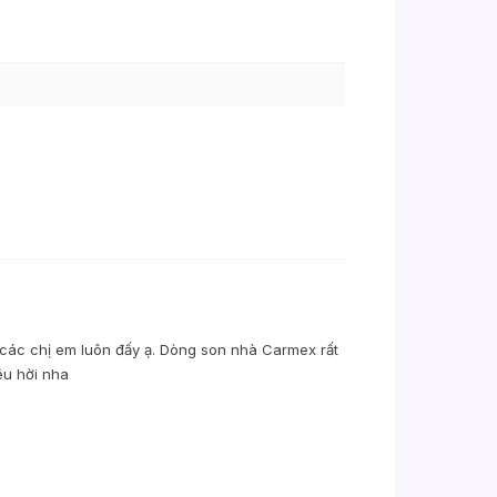
a các chị em luôn đấy ạ. Dòng son nhà Carmex rất
êu hời nha