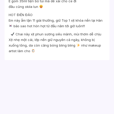
E gom 35ml tiện bỏ túi mà dễ xài cho ce đi
đâu cũng okila lun
HOT ĐIÊN ĐẢO
Em này ẵm tận 11 giải thưởng, giữ Top 1 xịt khóa nền tại Hàn
bảo sao hot hòn họt từ đầu năm tới giờ luôn!!!
Chai này xịt phun sương siêu mảnh, mùi thơm dễ chịu
Xịt nhẹ một cái, lớp nền giữ nguyên cả ngày, không bị
xuống tông, da còn căng bóng bling bling
như makeup
artist làm cho