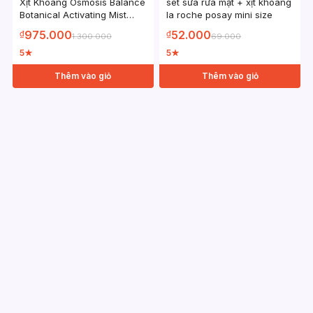
Xịt Khoáng Osmosis Balance
sét sữa rửa mặt + xịt khoáng
Botanical Activating Mist
la roche posay mini size
80ml Hữu Cơ Giúp Làm Dịu
975.000
52.000
₫
₫
1.300.000
69.000
Và Cân Bằng Da
5
5
★
★
Thêm vào giỏ
Thêm vào giỏ