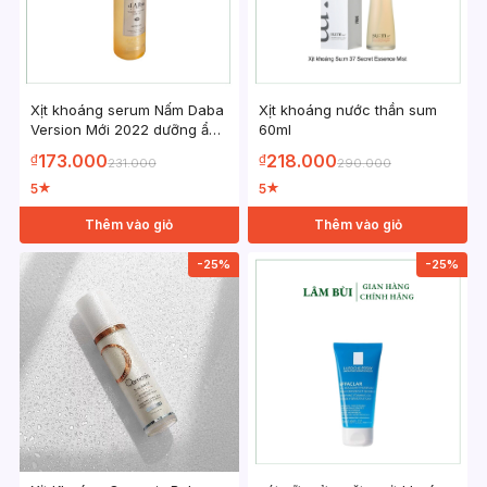
Xịt khoáng serum Nấm Daba
Xịt khoáng nước thần sum
Version Mới 2022 dưỡng ẩm
60ml
50ml
173.000
218.000
₫
₫
231.000
290.000
5
5
★
★
Thêm vào giỏ
Thêm vào giỏ
-25%
-25%