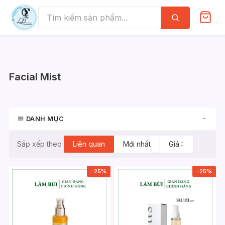
Skip
to
Tìm
kiếm
content
Facial Mist
DANH MỤC
Liên quan
Mới nhất
Giá
▲
Sắp xếp theo
▼
-25%
-25%