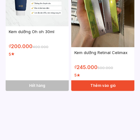
Kem dưỡng Oh oh 30ml
200.000
₫
400.000
Kem dưỡng Retinal Celimax
5
★
245.000
₫
500.000
5
★
Hết hàng
Thêm vào giỏ