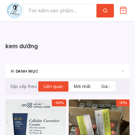
Skip
to
Tìm
kiếm
content
kem dưỡng
DANH MỤC
Liên quan
Mới nhất
Giá
▲
Sắp xếp theo
▼
-50%
-51%