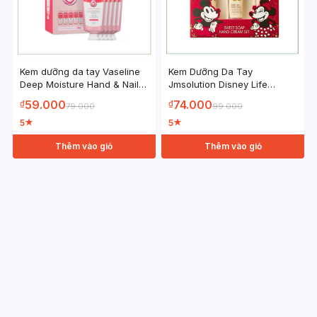
Kem dưỡng da tay Vaseline
Kem Dưỡng Da Tay
Deep Moisture Hand & Nail
Jmsolution Disney Life
Cream 60ml
Sweet Soap 50ml
59.000
74.000
₫
₫
79.000
99.000
5
5
★
★
Thêm vào giỏ
Thêm vào giỏ