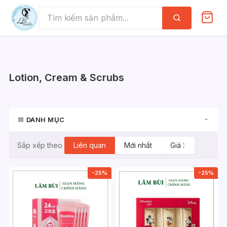
Skip
to
Tìm
kiếm
content
Lotion, Cream & Scrubs
DANH MỤC
Liên quan
Mới nhất
Giá
▲
Sắp xếp theo
▼
-25%
-25%