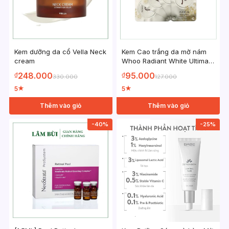
Kem dưỡng da cổ Vella Neck
Kem Cao trắng da mờ nám
cream
Whoo Radiant White Ultimate
Corrector
248.000
95.000
₫
₫
330.000
127.000
5
5
★
★
Thêm vào giỏ
Thêm vào giỏ
-40%
-25%