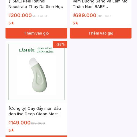
[1.5ML] Peel Retinol
Kem Dưỡng Sáng và Làm Mờ
Neostrata Thay Da Sinh Học
Thâm Nám BABE
DEPIGMENT+ Control Fluid
300.000
689.000
₫
₫
500.000
918.000
40ml
5
5
★
★
Thêm vào giỏ
Thêm vào giỏ
-25%
[Công ty] Cây đẩy mụn đầu
đen Ilso Deep Clean Mast
Hàn Quốc
149.000
₫
199.000
5
★