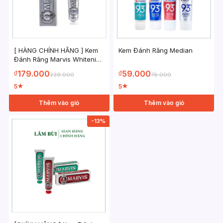
[ HÀNG CHÍNH HÃNG ] Kem
Kem Đánh Răng Median
Đánh Răng Marvis Whitening
Mint 85ml
179.000
59.000
₫
₫
239.000
78.000
5
5
★
★
Thêm vào giỏ
Thêm vào giỏ
-13%