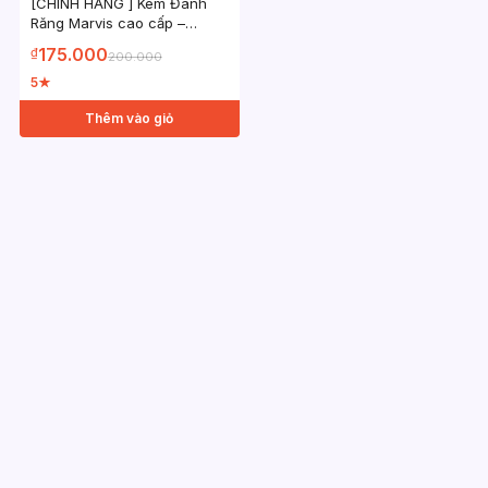
[CHÍNH HÃNG ] Kem Đánh
Răng Marvis cao cấp –
Marvis FULL các mùi hương
175.000
₫
200.000
85ml
5
★
Thêm vào giỏ