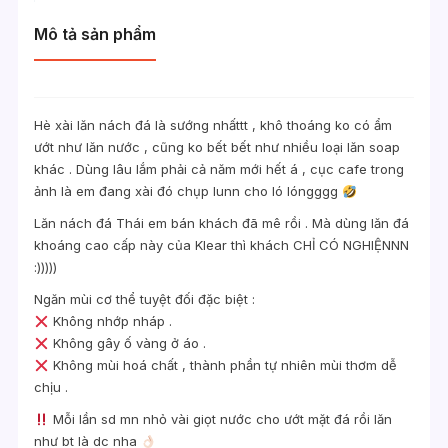
Mô tả sản phẩm
Hè xài lăn nách đá là sướng nhấttt , khô thoáng ko có ẩm
ướt như lăn nước , cũng ko bết bết như nhiều loại lăn soap
khác . Dùng lâu lắm phải cả năm mới hết á , cục cafe trong
ảnh là em đang xài đó chụp lunn cho ló lóngggg
Lăn nách đá Thái em bán khách đã mê rồi . Mà dùng lăn đá
khoáng cao cấp này của Klear thì khách CHỈ CÓ NGHIỆNNN
:)))))
Ngăn mùi cơ thể tuyệt đối đặc biệt :
Không nhớp nháp .
Không gây ố vàng ở áo .
Không mùi hoá chất , thành phần tự nhiên mùi thơm dễ
chịu .
Mỗi lần sd mn nhỏ vài giọt nước cho ướt mặt đá rồi lăn
như bt là dc nha