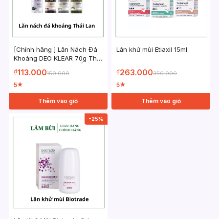
[Chính hãng ] Lăn Nách Đá
Lăn khử mùi Etiaxil 15ml
Khoáng DEO KLEAR 70g Thái
Lan Ngăn Mùi Không Ố Vàng
113.000
263.000
₫
₫
150.000
350.000
5
5
★
★
Thêm vào giỏ
Thêm vào giỏ
-25%