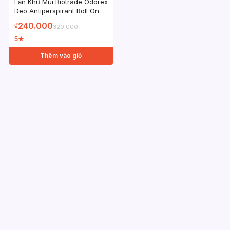
Lăn Khử Mùi Biotrade Odorex
Deo Antiperspirant Roll On
lòng bàn tay và nách
240.000
₫
320.000
Biotrade
5
★
Thêm vào giỏ