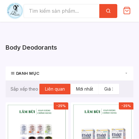
Skip
to
Tìm
kiếm
content
Body Deodorants
DANH MỤC
Liên quan
Mới nhất
Giá
▲
Sắp xếp theo
▼
-25%
-25%