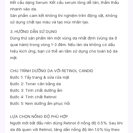
Kết cấu dạng Serum: Kết cấu serum lỏng dễ tán, thẩm thấu
nhanh vào da.
Sản phẩm cam kết không thí nghiệm trên động vật, không
sử dụng chất tạo màu và tạo mùi nhân tạo.
3. HƯỚNG DẪN SỬ DỤNG
Dùng thử sản phẩm lên một vùng da nhất định (vùng da ở
quai hàm) trong vòng 1-3 đêm. Nếu làn da không có dấu
hiệu kích ứng, bạn có thể an tâm sử dụng cho toàn bộ da
mặt.
CHU TRÌNH DƯỠNG DA VỚI RETINOL CANDID
Bước 1: Tẩy trang & sữa rửa mặt
Bước 2: Toner cân bằng da
Bước 3: Tinh chất dưỡng ẩm
Bước 4: Tinh chất Retinol
Bước 5: Kem dưỡng ẩm phục hồi
LỰA CHỌN NỒNG ĐỘ PHÙ HỢP
Người mới bắt đầu nên dùng Retinol ở nồng độ 0.5%. Sau khi
da đã quen với Retinol, tăng dần nồng độ lên 1.0% tùy theo