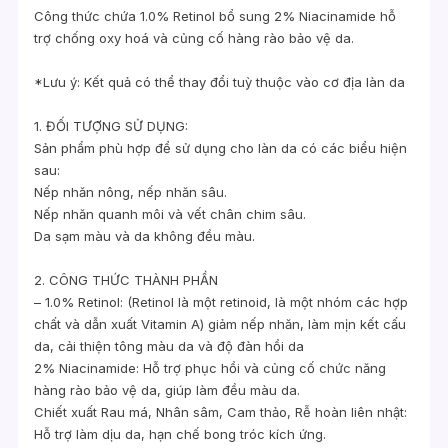
Công thức chứa 1.0% Retinol bổ sung 2% Niacinamide hỗ
trợ chống oxy hoá và củng cố hàng rào bảo vệ da.
*Lưu ý: Kết quả có thể thay đổi tuỳ thuộc vào cơ địa làn da
1. ĐỐI TƯỢNG SỬ DỤNG:
Sản phẩm phù hợp để sử dụng cho làn da có các biểu hiện
sau:
Nếp nhăn nông, nếp nhăn sâu.
Nếp nhăn quanh môi và vết chân chim sâu.
Da sạm màu và da không đều màu.
2. CÔNG THỨC THÀNH PHẦN
– 1.0% Retinol: (Retinol là một retinoid, là một nhóm các hợp
chất và dẫn xuất Vitamin A) giảm nếp nhăn, làm mịn kết cấu
da, cải thiện tông màu da và độ đàn hồi da
2% Niacinamide: Hỗ trợ phục hồi và củng cố chức năng
hàng rào bảo vệ da, giúp làm đều màu da.
Chiết xuất Rau má, Nhân sâm, Cam thảo, Rễ hoàn liên nhật:
Hỗ trợ làm dịu da, hạn chế bong tróc kích ứng.