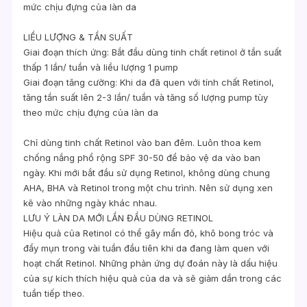
mức chịu đựng của làn da
LIỀU LƯỢNG & TẦN SUẤT
Giai đoạn thích ứng: Bắt đầu dùng tinh chất retinol ở tần suất
thấp 1 lần/ tuần và liều lượng 1 pump
Giai đoạn tăng cường: Khi da đã quen với tính chất Retinol,
tăng tần suất lên 2-3 lần/ tuần và tăng số lượng pump tùy
theo mức chịu đựng của làn da
Chỉ dùng tinh chất Retinol vào ban đêm. Luôn thoa kem
chống nắng phổ rộng SPF 30-50 để bảo vệ da vào ban
ngày. Khi mới bắt đầu sử dụng Retinol, không dùng chung
AHA, BHA và Retinol trong một chu trình. Nên sử dụng xen
kẽ vào những ngày khác nhau.
LƯU Ý LÀN DA MỚI LẦN ĐẦU DÙNG RETINOL
Hiệu quả của Retinol có thể gây mẩn đỏ, khô bong tróc và
đẩy mụn trong vài tuần đầu tiên khi da đang làm quen với
hoạt chất Retinol. Những phản ứng dự đoán này là dấu hiệu
của sự kích thích hiệu quả của da và sẽ giảm dần trong các
tuần tiếp theo.