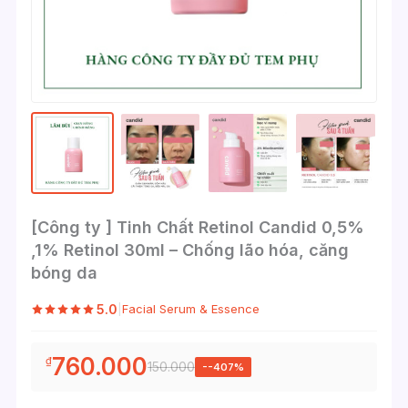
[Công ty ] Tinh Chất Retinol Candid 0,5%
,1% Retinol 30ml – Chống lão hóa, căng
bóng da
5.0
|
Facial Serum & Essence
760.000
₫
150.000
--407%