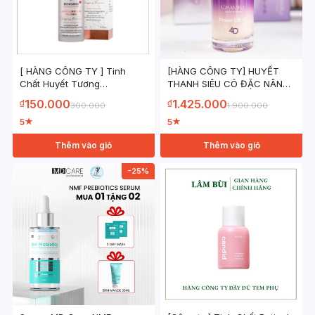
[ HÀNG CÔNG TY ] Tinh
[HÀNG CÔNG TY] HUYẾT
Chất Huyết Tương
THANH SIÊU CÔ ĐẶC NÂNG
Evenswiss Regenerating
CƠ CASMARA POWER LIFT
150.000
1.425.000
₫
₫
300.000
1.900.000
Plasma 100ml Làm Dịu Phục
4D 30ML
Hồi Trẻ Hóa Da
5
5
★
★
Thêm vào giỏ
Thêm vào giỏ
-25%