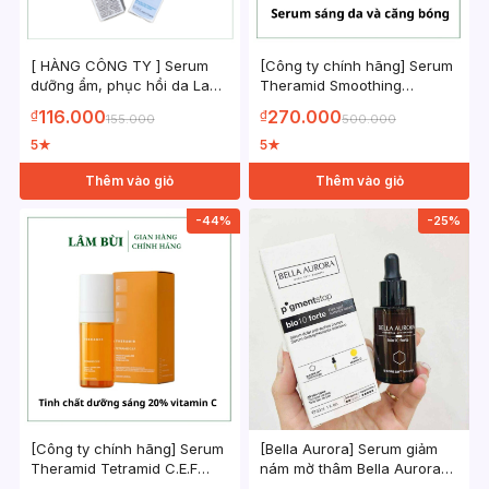
[ HÀNG CÔNG TY ] Serum
[Công ty chính hãng] Serum
dưỡng ẩm, phục hồi da La
Theramid Smoothing
Roche-Posay Hyalu B5 10ml
Treatment
116.000
270.000
₫
₫
155.000
500.000
5
5
★
★
Thêm vào giỏ
Thêm vào giỏ
-44%
-25%
[Công ty chính hãng] Serum
[Bella Aurora] Serum giảm
Theramid Tetramid C.E.F
nám mờ thâm Bella Aurora
30ml – Tinh chất Vitamin C
PigmentStop Bio 10 Forte