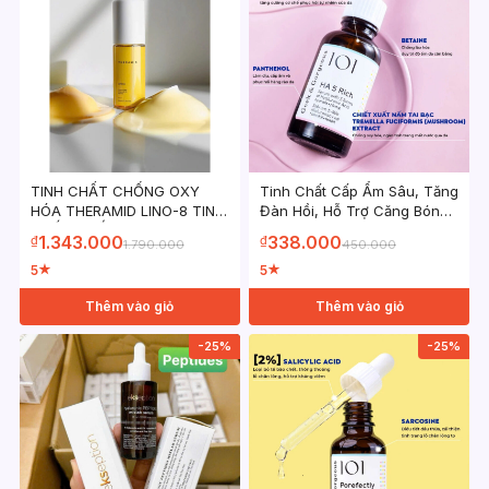
TINH CHẤT CHỐNG OXY
Tinh Chất Cấp Ẩm Sâu, Tăng
HÓA THERAMID LINO-8 TINH
Đàn Hồi, Hỗ Trợ Căng Bóng
CHẤT CHỐNG OXY HÓA
Da Geek & Gorgeous HA 5
1.343.000
338.000
₫
₫
1.790.000
450.000
30ml
Rich 30ml
5
5
★
★
Thêm vào giỏ
Thêm vào giỏ
-25%
-25%