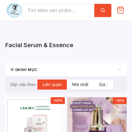
Skip
to
Tìm
kiếm
content
Facial Serum & Essence
DANH MỤC
Liên quan
Mới nhất
Giá
▲
Sắp xếp theo
▼
-50%
-25%