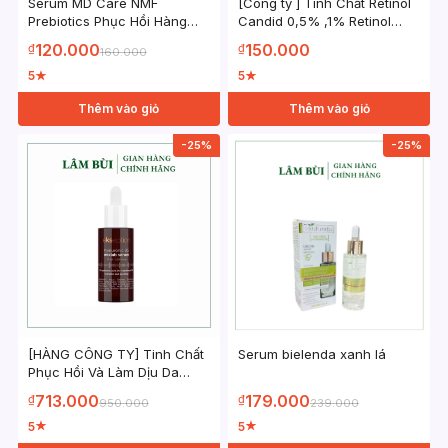
Serum MD Care NMF
[Công ty ] Tinh Chất Retinol
Prebiotics Phục Hồi Hàng
Candid 0,5% ,1% Retinol
Rào Bảo Vệ Da Và Cân Bằng
30ml – Chống lão hóa, căng
120.000
150.000
₫
₫
160.000
Lợi Khuẩn
bóng da
5
5
★
★
Thêm vào giỏ
Thêm vào giỏ
-25%
-25%
[HÀNG CÔNG TY] Tinh Chất
Serum bielenda xanh lá
Phục Hồi Và Làm Dịu Da
HYALURONIC B5 EKSEPTION
713.000
179.000
₫
₫
950.000
239.000
MIXLAB SERUM FULL SIZE
5
5
★
★