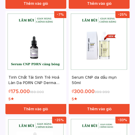
Thêm vào giỏ
Thêm vào giỏ
-7%
-25%
Tinh Chất Tái Sinh Trẻ Hoá
Serum CNP da dầu mụn
Làn Da PDRN CNP Derma
50ml
Giúp Tái Tạo Da, Sáng Da
175.000
300.000
₫
₫
189.000
399.999
5
5
★
★
Thêm vào giỏ
Thêm vào giỏ
-25%
-33%