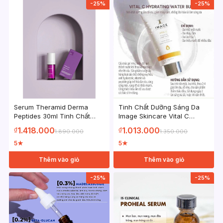
-25%
-25%
Serum Theramid Derma
Tinh Chất Dưỡng Sáng Da
Peptides 30ml Tinh Chất
Image Skincare Vital C
Chống Lão Hóa Căng Bóng
Hydrating Water Burst 32ml
1.418.000
1.013.000
₫
₫
1.890.000
1.350.000
Tái Tạo Da
5
5
★
★
Thêm vào giỏ
Thêm vào giỏ
-25%
-25%