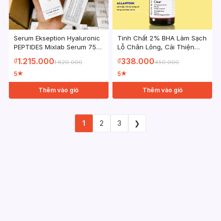
Serum Ekseption Hyaluronic
Tinh Chất 2% BHA Làm Sạch
PEPTIDES Mixlab Serum 75ml
Lỗ Chân Lông, Cải Thiện
Serum phục hồi, giảm lão
Mụn, Giảm Dầu.Geek &
1.215.000
338.000
₫
₫
1.620.000
450.000
hoá
Gorgeous Porefectly Clear
30ml
5
5
★
★
Thêm vào giỏ
Thêm vào giỏ
1
2
3
❯