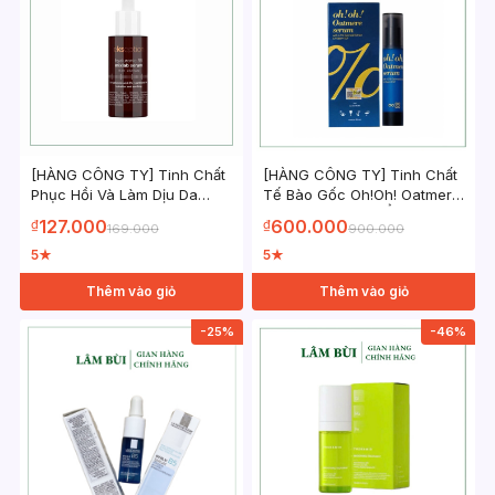
[HÀNG CÔNG TY] Tinh Chất
[HÀNG CÔNG TY] Tinh Chất
Phục Hồi Và Làm Dịu Da
Tế Bào Gốc Oh!Oh! Oatmere
HYALURONIC B5 MIXLAB
Phục Hồi, Dưỡng Ẩm, Giảm
127.000
600.000
₫
₫
169.000
900.000
SERUM EKSEPTION
Nếp Nhăn
5
5
★
★
Thêm vào giỏ
Thêm vào giỏ
-25%
-46%