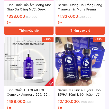
Tinh Chất Cấp Ẩm Mỏng Nhẹ
Serum Dưỡng Da Trắng Sáng
Giúp Da Căng Mướt Geek &
Tranexamic Mona Frema
Gorgeous HA 5 Light 30ml
WHITE Equation Complex
338.000
1.337.000
₫
₫
450.000
1.782.000
30ml
5
5
★
★
Thêm vào giỏ
Thêm vào giỏ
-25%
-25%
Tinh Chất HISTOLAB EGF
Serum IS Clinical Hydra Cool
Complex Ampoule 50% 50ml
B5/HA 30ml & 60mlcấp nước
Chống Lão Hoá Cao Cấp
phục hồi da [HÀNG CÔNG
488.000
2.100.000
₫
₫
650.000
2.800.000
TY]
5
5
★
★