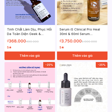
Tinh Chất Làm Dịu, Phục Hồi
Serum iS Clinical Pro Heal
Da Toàn Diện Geek &
30ml & 60ml Serum
Gorgeous Stress Less Chiết
Advance+ 15% Vitamin C
368.000
3.750.000
₫
₫
490.000
5.000.000
Xuất Yến Mạch Rau Má 30ml
Giúp Da Trắng Sáng da giảm
nám
5
5
★
★
Thêm vào giỏ
Thêm vào giỏ
-25%
-25%