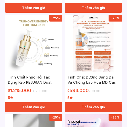
Thêm vào giỏ
Thêm vào giỏ
-25%
-25%
Tinh Chất Phục Hồi Tác
Tinh Chất Dưỡng Sáng Da
Dụng Kép REJURAN Dual
Và Chống Lão Hóa MD Care
Effect Ampoule 30ml vs 50ml
VitaC Arbutin Serum
1.215.000
593.000
₫
₫
1.620.000
790.000
Whitening Advanced
Formula 30ml
5
5
★
★
Thêm vào giỏ
Thêm vào giỏ
-25%
-25%