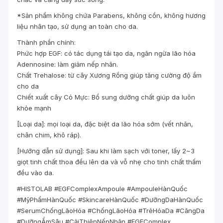
*Sản phẩm không chứa Parabens, không cồn, không hương
liệu nhân tạo, sử dụng an toàn cho da.
Thành phần chính:
Phức hợp EGF: có tác dụng tái tạo da, ngăn ngừa lão hóa
Adennosine: làm giảm nếp nhăn.
Chất Trehalose: từ cây Xương Rồng giúp tăng cường độ ẩm
cho da
Chiết xuất cây Cỏ Mực: Bổ sung dưỡng chất giúp da luôn
khỏe mạnh
[Loại da]: mọi loại da, đặc biệt da lão hóa sớm (vết nhăn,
chân chim, khô ráp).
[Hướng dẫn sử dụng]: Sau khi làm sạch với toner, lấy 2~3
giọt tinh chất thoa đều lên da và vỗ nhẹ cho tinh chất thấm
đều vào da.
#HISTOLAB #EGFComplexAmpoule #AmpouleHànQuốc
#MỹPhẩmHànQuốc #SkincareHànQuốc #DưỡngDaHànQuốc
#SerumChốngLãoHóa #ChốngLãoHóa #TrẻHóaDa #CăngDa
#DưỡngẨmSâu #CảiThiệnNếpNhăn #EGFComplex