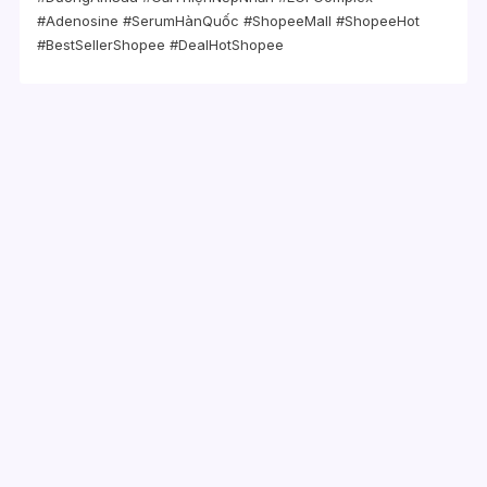
#Adenosine #SerumHànQuốc #ShopeeMall #ShopeeHot
#BestSellerShopee #DealHotShopee