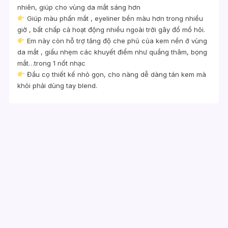
nhiên, giúp cho vùng da mắt sáng hơn
Giúp màu phấn mắt , eyeliner bền màu hơn trong nhiều
giờ , bất chấp cả hoạt động nhiều ngoài trời gây đổ mồ hôi.
Em này còn hỗ trợ tăng độ che phủ của kem nền ở vùng
da mắt , giấu nhẹm các khuyết điểm như quầng thâm, bọng
mắt…trong 1 nốt nhạc
Đầu cọ thiết kế nhỏ gọn, cho nàng dễ dàng tán kem mà
khỏi phải dùng tay blend.