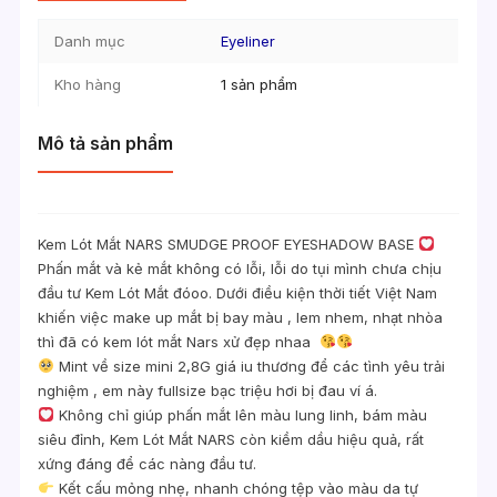
Danh mục
Eyeliner
Kho hàng
1 sản phẩm
Mô tả sản phẩm
Kem Lót Mắt NARS SMUDGE PROOF EYESHADOW BASE
Phấn mắt và kẻ mắt không có lỗi, lỗi do tụi mình chưa chịu
đầu tư Kem Lót Mắt đóoo. Dưới điều kiện thời tiết Việt Nam
khiến việc make up mắt bị bay màu , lem nhem, nhạt nhòa
thì đã có kem lót mắt Nars xử đẹp nhaa
Mint về size mini 2,8G giá iu thương để các tình yêu trải
nghiệm , em này fullsize bạc triệu hơi bị đau ví á.
Không chỉ giúp phấn mắt lên màu lung linh, bám màu
siêu đỉnh, Kem Lót Mắt NARS còn kiềm dầu hiệu quả, rất
xứng đáng để các nàng đầu tư.
Kết cấu mỏng nhẹ, nhanh chóng tệp vào màu da tự