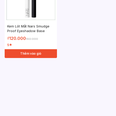
Kem Lót Mắt Nars Smudge
Proof Eyeshadow Base
120.000
₫
160.000
5
★
Thêm vào giỏ