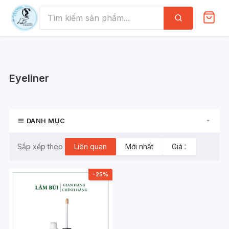
Skip
to
Tìm
kiếm
content
Eyeliner
DANH MỤC
Liên quan
Mới nhất
Giá
▲
Sắp xếp theo
▼
-25%