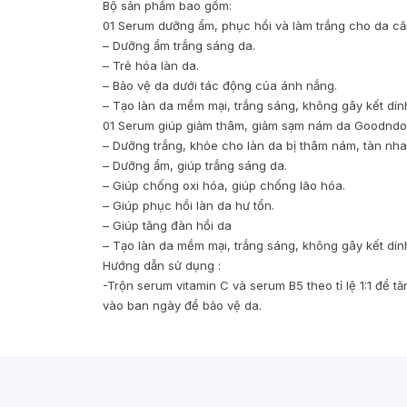
Bộ sản phẩm bao gồm:
01 Serum dưỡng ẩm, phục hồi và làm trắng cho da 
– Dưỡng ẩm trắng sáng da.
– Trẻ hóa làn da.
– Bảo vệ da dưới tác động của ánh nắng.
– Tạo làn da mềm mại, trắng sáng, không gây kết dín
01 Serum giúp giảm thâm, giảm sạm nám da Goodndoc 
– Dưỡng trắng, khỏe cho làn da bị thâm nám, tàn nh
– Dưỡng ẩm, giúp trắng sáng da.
– Giúp chống oxi hóa, giúp chống lão hóa.
– Giúp phục hồi làn da hư tổn.
– Giúp tăng đàn hồi da
– Tạo làn da mềm mại, trắng sáng, không gây kết dín
Hướng dẫn sử dụng :
-Trộn serum vitamin C và serum B5 theo tỉ lệ 1:1 để 
vào ban ngày để bảo vệ da.