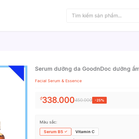
Serum dưỡng da GoodnDoc dưỡng ẩm
Facial Serum & Essence
338.000
₫
450.000
-25%
Màu sắc:
Serum B5
Vitamin C