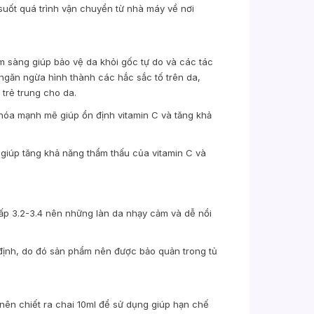
uốt quá trình vận chuyển từ nhà máy về nơi
m sàng giúp bảo vệ da khỏi gốc tự do và các tác
 ngăn ngừa hình thành các hắc sắc tố trên da,
 trẻ trung cho da.
y hóa mạnh mẽ giúp ổn định vitamin C và tăng khả
i giúp tăng khả năng thẩm thấu của vitamin C và
ấp 3.2-3.4 nên những làn da nhạy cảm và dễ nổi
 định, do đó sản phẩm nên được bảo quản trong tủ
nên chiết ra chai 10ml để sử dụng giúp hạn chế