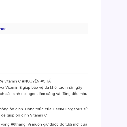
ence
15% vitamin C #NGUYÊN #CHẤT
à Vitamin E giúp bảo vệ da khỏi tác nhân gây
thích sản sinh collagen, làm sáng và đồng đều màu
không ổn định. Công thức của Geek&Gorgeous sử
 để giúp ổn định Vitamin C
 vòng #6tháng. Vì muốn giữ được độ tươi mới của