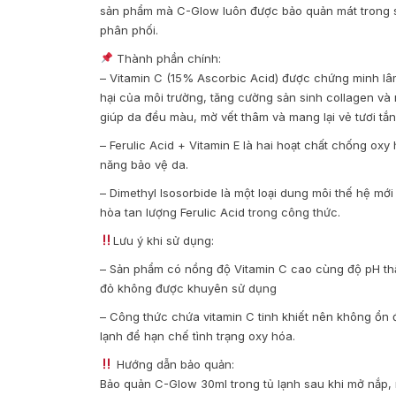
sản phẩm mà C-Glow luôn được bảo quản mát trong s
phân phối.
Thành phần chính:
– Vitamin C (15% Ascorbic Acid) được chứng minh lâ
hại của môi trường, tăng cường sản sinh collagen và
giúp da đều màu, mờ vết thâm và mang lại vẻ tươi tắn
– Ferulic Acid + Vitamin E là hai hoạt chất chống ox
năng bảo vệ da.
– Dimethyl Isosorbide là một loại dung môi thế hệ mớ
hòa tan lượng Ferulic Acid trong công thức.
Lưu ý khi sử dụng:
– Sản phẩm có nồng độ Vitamin C cao cùng độ pH th
đỏ không được khuyên sử dụng
– Công thức chứa vitamin C tinh khiết nên không ổn
lạnh để hạn chế tình trạng oxy hóa.
Hướng dẫn bảo quản:
Bảo quản C-Glow 30ml trong tủ lạnh sau khi mở nắp, 