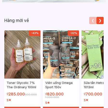
Hàng mới về
❮
❯
-43%
-32%
Toner Glycolic 7%
Viên uống Omega
Sữa tắn Hetras
The Ordinary 100ml
Sport 150v
1013ml
285.000
820.000
700.000
₫
₫
₫
500.000
1.200.000
5
5
★
★
5
★