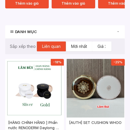
Thêm vào giỏ
Thêm vào giỏ
Thêm vào gi
DANH MỤC
Liên quan
Mới nhất
Giá
▲
Sắp xếp theo
▼
-18%
-25%
[HÀNG CHÍNH HÃNG ] Phấn
[AUTH] SET CUSHION WHOO
nước RENODERM Daylong BB