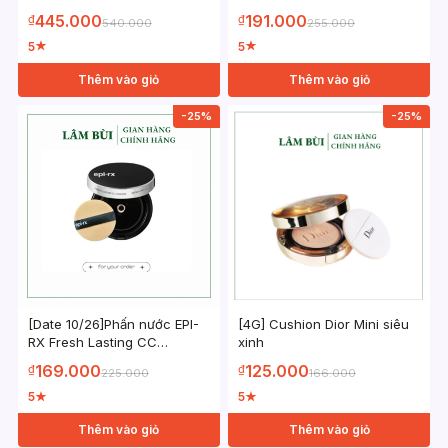
Cushion SPF 50 SPF
445.000
191.000
₫
₫
540.000
255.000
37+/PA++
5
5
★
★
Thêm vào giỏ
Thêm vào giỏ
-25%
-25%
[Date 10/26]Phấn nước EPI-
[4G] Cushion Dior Mini siêu
RX Fresh Lasting CC
xinh
Cushion Spf 50+ PA+++
169.000
125.000
₫
₫
225.000
166.000
tone 21
5
5
★
★
Thêm vào giỏ
Thêm vào giỏ