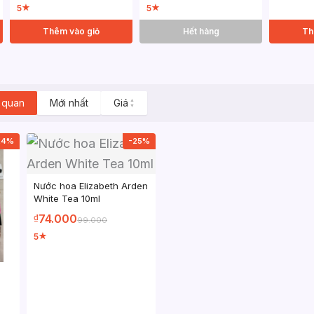
5
5
★
★
Thêm vào giỏ
Hết hàng
Th
 quan
Mới nhất
Giá
▲
▼
24%
-25%
Nước hoa Elizabeth Arden
White Tea 10ml
74.000
₫
99.000
5
★