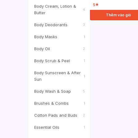
5
★
Body Cream, Lotion &
4
Butter
Thêm vào giỏ
Body Deodorants
3
Body Masks
1
Body Oil
2
Body Scrub & Peel
1
Body Sunscreen & After
1
Sun
Body Wash & Soap
5
Brushes & Combs
1
Cotton Pads and Buds
2
Essential Oils
1