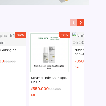
❮
❯
-69%
-31%
ủ dưỡng da
Nước tẩy trang Oh O
500ml
00
350.000
₫
700.000
800.000
5
★
Serum trị nám Dark spot
Oh Oh
550.000
₫
800.000
5
★