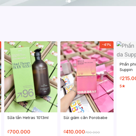
-41%
Phấn ph
Suppin
215.0
₫
5
★
Sữa tắn Hetras 1013ml
Sủi giảm cân Porobabe
700.000
410.000
₫
₫
700.000