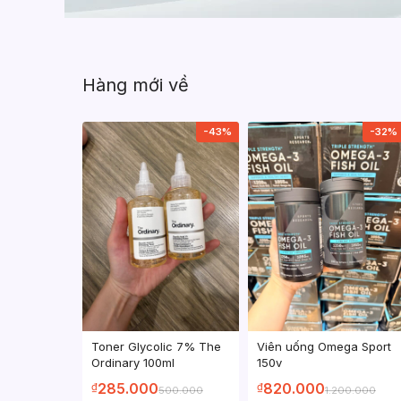
Hàng mới về
-43%
-32%
Toner Glycolic 7% The
Viên uống Omega Sport
Ordinary 100ml
150v
285.000
820.000
₫
₫
500.000
1.200.000