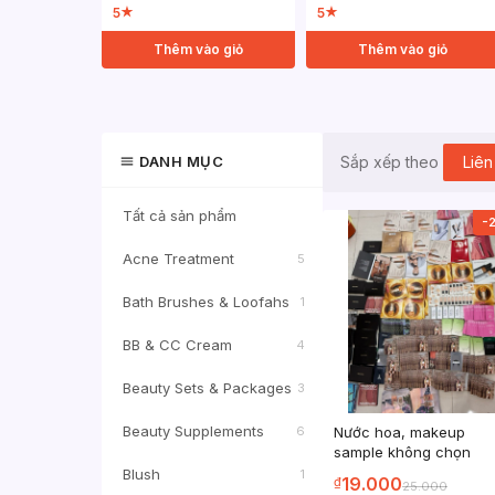
5
5
★
★
Thêm vào giỏ
Thêm vào giỏ
DANH MỤC
Liên
Sắp xếp theo
Tất cả sản phẩm
-
Acne Treatment
5
Bath Brushes & Loofahs
1
BB & CC Cream
4
Beauty Sets & Packages
3
Beauty Supplements
Nước hoa, makeup
6
sample không chọn
Blush
1
19.000
₫
25.000