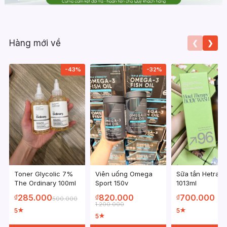
Hàng mới về
❮
❯
-43%
-32%
Toner Glycolic 7%
Viên uống Omega
Sữa tắn Hetras
The Ordinary 100ml
Sport 150v
1013ml
285.000
820.000
700.000
₫
₫
₫
500.000
1.200.000
5
5
★
★
5
★