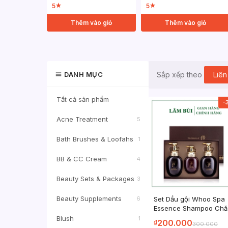
5
5
★
★
Thêm vào giỏ
Thêm vào giỏ
DANH MỤC
Liên
Sắp xếp theo
Tất cả sản phẩm
-
Acne Treatment
5
Bath Brushes & Loofahs
1
BB & CC Cream
4
Beauty Sets & Packages
3
Beauty Supplements
Set Dầu gội Whoo Spa
6
Essence Shampoo Ch
Sóc Da Đầu Phục Hồi 
Blush
1
200.000
₫
300.000
Hư Tổn