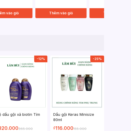
êm vào giỏ
Thêm vào giỏ
Thêm vào giỏ
-12%
-25%
ộ dầu gội xả biotin Tím
Dầu gội Keras Minisize
80ml
320.000
116.000
₫
365.000
155.000