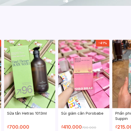
-41%
Sữa tắn Hetras 1013ml
Sủi giảm cân Porobabe
Phấn ph
Suppin
700.000
410.000
215.0
₫
₫
₫
700.000