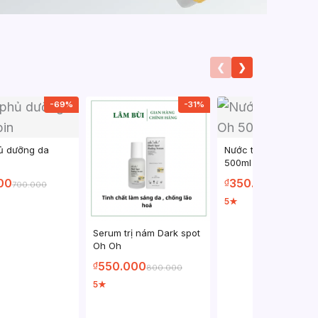
❮
❯
-69%
-31%
ủ dưỡng da
Nước tẩy trang Oh O
500ml
00
350.000
₫
700.000
800.000
5
★
Serum trị nám Dark spot
Oh Oh
550.000
₫
800.000
5
★