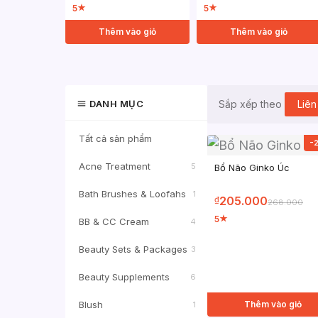
5
5
★
★
Thêm vào giỏ
Thêm vào giỏ
DANH MỤC
Liên
Sắp xếp theo
Tất cả sản phẩm
-
Acne Treatment
5
Bổ Não Ginko Úc
Bath Brushes & Loofahs
1
205.000
₫
268.000
5
★
BB & CC Cream
4
Beauty Sets & Packages
3
Beauty Supplements
6
Blush
Thêm vào giỏ
1