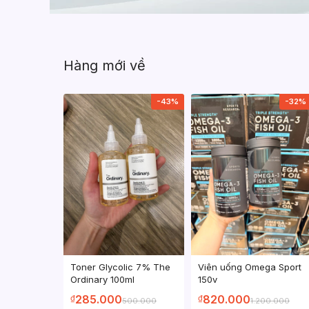
Hàng mới về
-43%
-32%
Toner Glycolic 7% The
Viên uống Omega Sport
Ordinary 100ml
150v
285.000
820.000
₫
₫
500.000
1.200.000