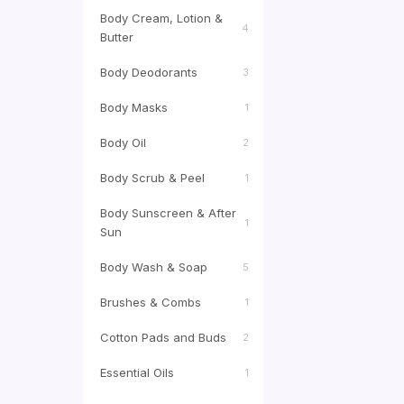
Body Cream, Lotion &
4
Butter
Body Deodorants
3
Body Masks
1
Body Oil
2
Body Scrub & Peel
1
Body Sunscreen & After
1
Sun
Body Wash & Soap
5
Brushes & Combs
1
Cotton Pads and Buds
2
Essential Oils
1