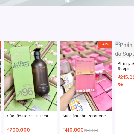
-41%
Phấn ph
Suppin
215.0
₫
5
★
Sữa tắn Hetras 1013ml
Sủi giảm cân Porobabe
700.000
410.000
₫
₫
700.000