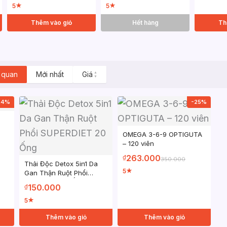
5
5
★
★
Thêm vào giỏ
Hết hàng
Th
 quan
Mới nhất
Giá
▲
▼
24%
-25%
OMEGA 3-6-9 OPTIGUTA
– 120 viên
263.000
₫
350.000
Thải Độc Detox 5in1 Da
5
★
Gan Thận Ruột Phổi
SUPERDIET 20 Ống
150.000
₫
5
★
Thêm vào giỏ
Thêm vào giỏ