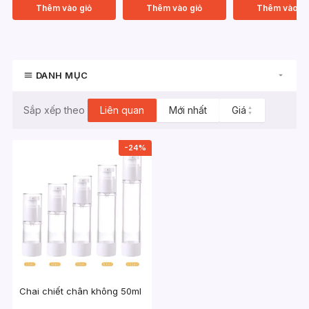
Thêm vào giỏ
Thêm vào giỏ
Thêm vào gi
DANH MỤC
Liên quan
Mới nhất
Giá
▲
Sắp xếp theo
▼
-24%
Chai chiết chân không 50ml