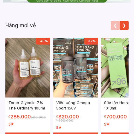
Hàng mới về
❮
❯
-43%
-32%
Toner Glycolic 7%
Viên uống Omega
Sữa tắn Hetras
The Ordinary 100ml
Sport 150v
1013ml
285.000
820.000
700.000
₫
₫
₫
500.000
1.200.000
5
5
★
★
5
★