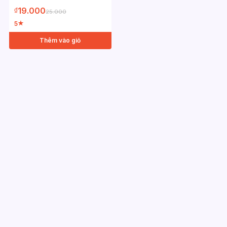
19.000
₫
25.000
5
★
Thêm vào giỏ