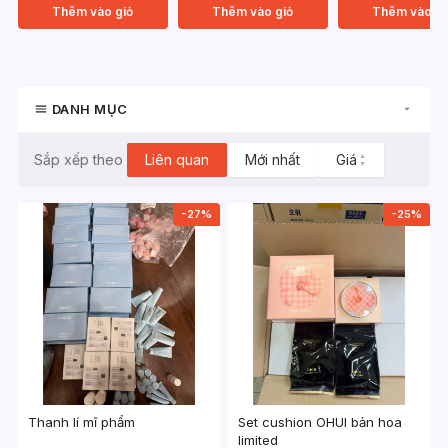
Thêm vào giỏ
Thêm vào giỏ
Thêm vào gi
DANH MỤC
Liên quan
Mới nhất
Giá
▲
Sắp xếp theo
▼
-27%
-25%
Thanh lí mĩ phẩm
Set cushion OHUI bản hoa
limited