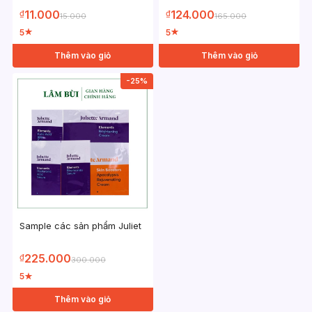
11.000
124.000
₫
₫
15.000
165.000
5
5
★
★
Thêm vào giỏ
Thêm vào giỏ
-25%
Sample các sản phẩm Juliet
225.000
₫
300.000
5
★
Thêm vào giỏ