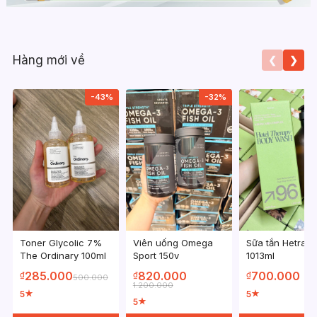
Hàng mới về
❮
❯
-43%
-32%
Toner Glycolic 7%
Viên uống Omega
Sữa tắn Hetras
The Ordinary 100ml
Sport 150v
1013ml
285.000
820.000
700.000
₫
₫
₫
500.000
1.200.000
5
5
★
★
5
★