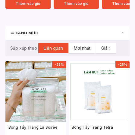
Thêm vào giỏ
Thêm vào giỏ
Thêm vào gi
DANH MỤC
Liên quan
Mới nhất
Giá
▲
Sắp xếp theo
▼
-25%
-25%
Bông Tẩy Trang La Soiree
Bông Tẩy Trang Tetra