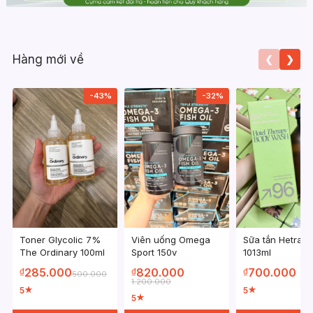
Hàng mới về
❮
❯
-43%
-32%
Toner Glycolic 7%
Viên uống Omega
Sữa tắn Hetras
The Ordinary 100ml
Sport 150v
1013ml
285.000
820.000
700.000
₫
₫
₫
500.000
1.200.000
5
5
★
★
5
★