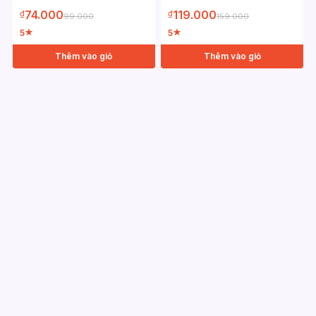
74.000
119.000
₫
₫
99.000
159.000
5
5
★
★
Thêm vào giỏ
Thêm vào giỏ